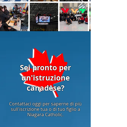
Sei pronto per
un'istruzione
canadese?
Contattaci oggi per saperne di più
sull'iscrizione tua o di tuo figlio a
Niagara Catholic.