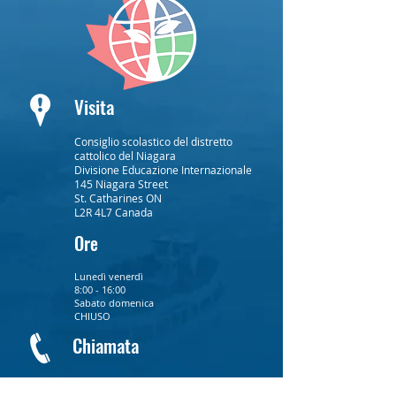
Visita
Consiglio scolastico del distretto
cattolico del Niagara
Divisione Educazione Internazionale
145 Niagara Street
St. Catharines ON
L2R 4L7 Canada
Ore
Lunedì venerdì
8:00 - 16:00
Sabato domenica
CHIUSO
Chiamata
T:
1.905.682.3360
F:
1.905.682.1219