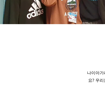
나이아가라
요? 우