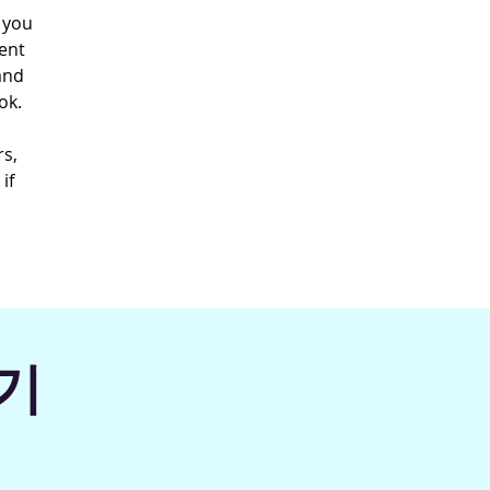
 you
ent
and
ok.
rs,
if
기