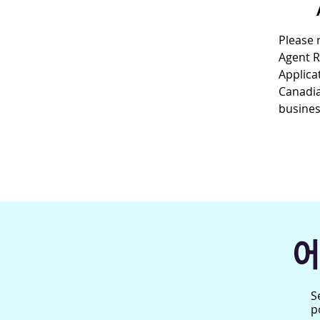
Please 
Agent 
Applica
Canadia
busines
S
p