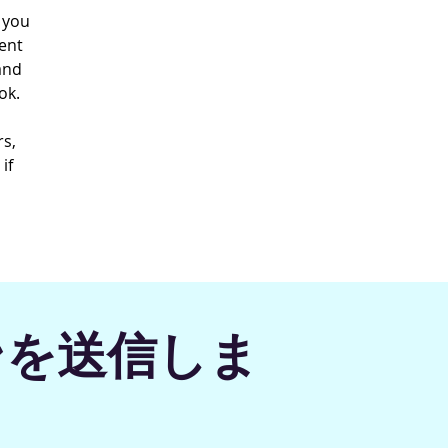
 you
ent
and
ok.
rs,
if
ンを送信しま