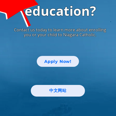
education?
Contact us today to learn more about enrolling
you or your child to Niagara Catholic.
Apply Now!
中文网站