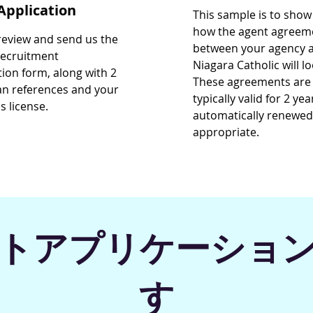
Application
This sample is to show
how the agent agreem
review and send us the
between your agency 
Recruitment
Niagara Catholic will lo
tion form, along with 2
These agreements are
n references and your
typically valid for 2 yea
s license.
automatically renewed 
appropriate.
トアプリケーショ
す