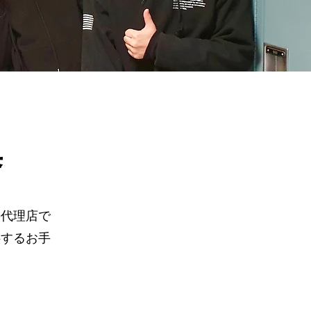
集
の代理店で
供するお手