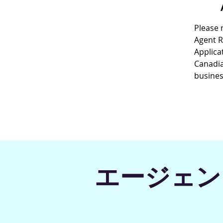
Please 
Agent 
Applica
Canadia
busines
エージェン