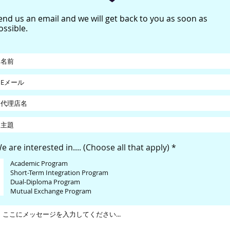
end us an email and we will get back to you as soon as
ossible.
必
e are interested in.... (Choose all that apply)
*
須
項
Academic Program
目
Short-Term Integration Program
Dual-Diploma Program
Mutual Exchange Program