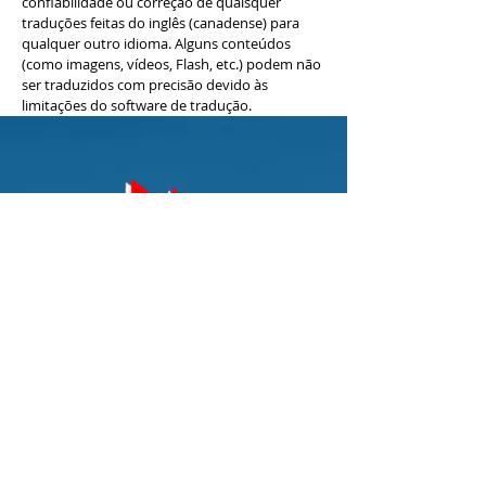
confiabilidade ou correção de quaisquer
traduções feitas do inglês (canadense) para
qualquer outro idioma. Alguns conteúdos
(como imagens, vídeos, Flash, etc.) podem não
ser traduzidos com precisão devido às
limitações do software de tradução.
Você está pronto
para uma educação
canadense?
Entre em contato conosco hoje para
saber mais sobre como matricular
você ou seu filho no Niagara
Catholic.