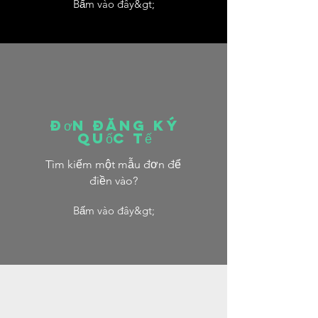
Bấm vào đây&gt;
Đơn đăng ký
quốc tế
Tìm kiếm một mẫu đơn để
điền vào?
Bấm vào đây&gt;