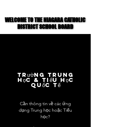
WELCOME TO THE NIAGARA CATHOLIC
WELCOME TO THE NIAGARA CATHOLIC
DISTRICT SCHOOL BOARD
DISTRICT SCHOOL BOARD
Trường Trung
học & Tiểu học
Quốc tế
Cần thông tin về các ứng
dụng Trung học hoặc Tiểu
học?