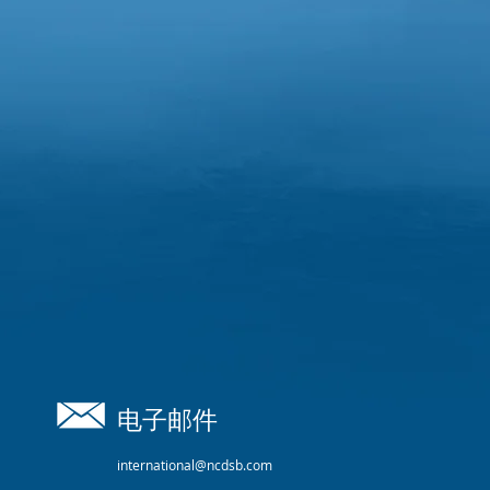
电子邮件
international@ncdsb.com