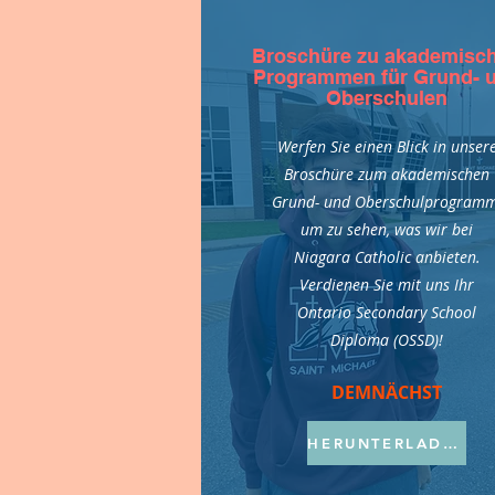
Broschüre zu akademisc
Programmen für Grund- 
Oberschulen
Werfen Sie einen Blick in unser
Broschüre zum akademischen
Grund- und Oberschulprogramm
um zu sehen, was wir bei
Niagara Catholic anbieten.
Verdienen Sie mit uns Ihr
Ontario Secondary School
Diploma (OSSD)!
DEMNÄCHST
HERUNTERLADEN