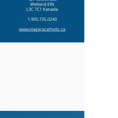
Welland EIN
L3C 7C1 Kanada
1.905.735.0240
www.niagaracatholic.ca