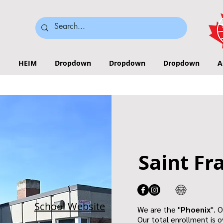
HEIM
Dropdown
Dropdown
Dropdown
A
Saint Fr
School Website
We are the "
Phoenix
". 
Our total enrollment is o