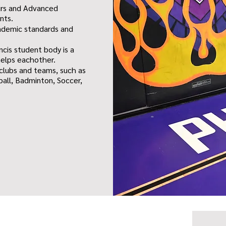
urs and Advanced
nts.
academic standards and
ncis student body is a
helps eachother.
 clubs and teams, such as
ball, Badminton, Soccer,