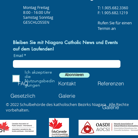
Montag Freitag
T: 1.905.682.3360
8:00 - 16:00 Uhr
F: 1.905.682.1219
Samstag Sonntag
GESCHLOSSEN
Rufen Sie für einen
Termin an
Bleiben Sie mit Niagara Catholic News und Events
auf dem Laufenden!
Email
Ich akzeptiere
Abonnieren
die
Nutzungsbedin
FAQ
Kontakt
Referenzen
gungen
Gesetzlich
Galerie
© 2022 Schulbehörde des katholischen Bezirks Niagara. Alle Rechte
Galerie
vorbehalten.