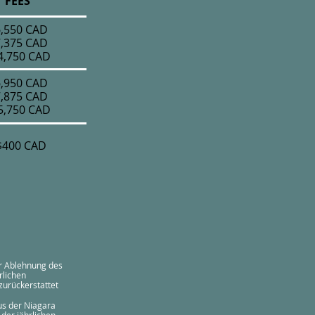
FEES
,550 CAD
,375 CAD
4,750 CAD
,950 CAD
,875 CAD
5,750 CAD
$400 CAD
er Ablehnung des
rlichen
zurückerstattet
us der Niagara