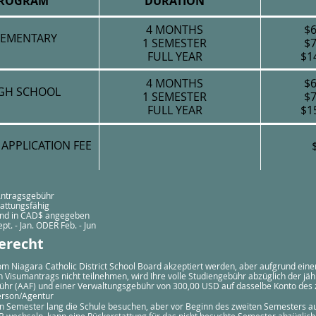
ROGRAM
DURATION
4 MONTHS
$6
LEMENTARY
1 SEMESTER
$7
FULL YEAR
$1
4 MONTHS
$6
GH SCHOOL
1 SEMESTER
$7
FULL YEAR
$1
APPLICATION FEE
 Antragsgebühr
tattungsfähig
ind in CAD$ angegeben
pt. - Jan. ODER Feb. - Jun
erecht
m Niagara Catholic District School Board akzeptiert werden, aber aufgrund ein
 Visumantrags nicht teilnehmen, wird Ihre volle Studiengebühr abzüglich der jäh
hr (AAF) und einer Verwaltungsgebühr von 300,00 USD auf dasselbe Konto des 
erson/Agentur
n Semester lang die Schule besuchen, aber vor Beginn des zweiten Semesters a