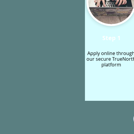
Step 1
Apply online throug
our secure TrueNort
platform