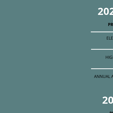
202
P
EL
HIG
ANNUAL A
20