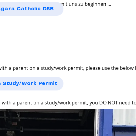
tte, um Ihre Bildungsreise mit uns zu beginnen ...
iagara Catholic DSB
with a parent on a study/work permit, please use the below 
n Study/Work Permit
re with a parent on a study/work permit, you DO NOT need 