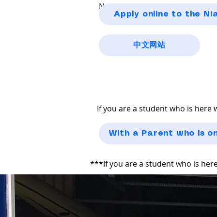
Nachfolgend finden Sie die Schri
Apply online to the N
中文网站
If you are a student who is here 
With a Parent who is o
***If you are a student who is he