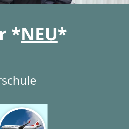
r *
NEU
*
schule