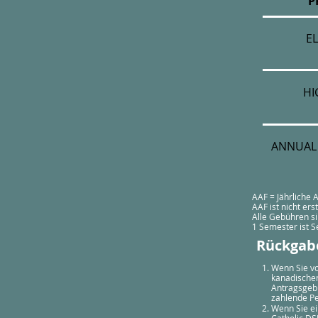
P
E
HI
ANNUAL 
AAF = Jährliche
AAF ist nicht ers
Alle Gebühren s
1 Semester ist Se
Rückgab
Wenn Sie vo
kanadischen
Antragsgebü
zahlende P
Wenn Sie ei