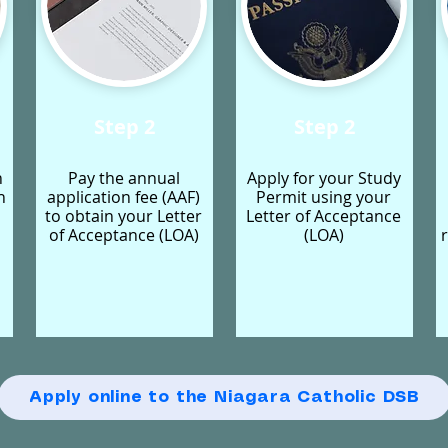
Step 2
Step 2
h
Pay the annual
Apply for your Study
h
application fee (AAF)
Permit using your
to obtain your Letter
Letter of Acceptance
of Acceptance (LOA)
(LOA)
Apply online to the Niagara Catholic DSB