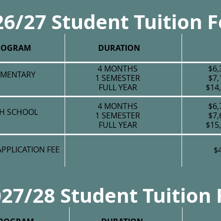
6/27 Student Tuition 
ROGRAM
DURATION
4 MONTHS
$6,
EMENTARY
1 SEMESTER
$7,
FULL YEAR
$14
4 MONTHS
$6,
H SCHOOL
1 SEMESTER
$7,
FULL YEAR
$15
PPLICATION FEE
$
27/28 Student Tuition 