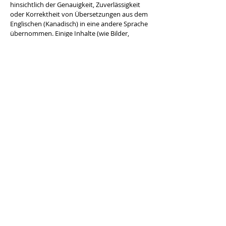
hinsichtlich der Genauigkeit, Zuverlässigkeit
oder Korrektheit von Übersetzungen aus dem
Englischen (Kanadisch) in eine andere Sprache
übernommen. Einige Inhalte (wie Bilder,
Videos, Flash usw.) werden aufgrund der
Einschränkungen der Übersetzungssoftware
möglicherweise nicht korrekt übersetzt.
Sind Sie bereit für
eine kanadische
Ausbildung?
Kontaktieren Sie uns noch heute, um
mehr über die Anmeldung von Ihnen
oder Ihrem Kind bei Niagara Catholic
zu erfahren.